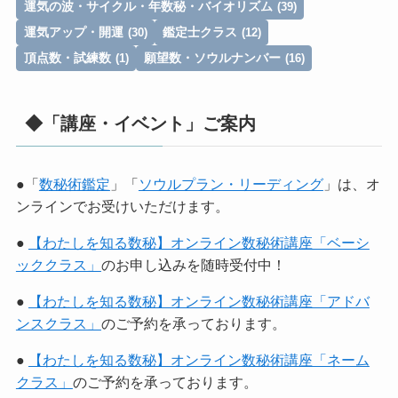
運気の波・サイクル・年数秘・バイオリズム
(39)
運気アップ・開運
鑑定士クラス
(30)
(12)
頂点数・試練数
願望数・ソウルナンバー
(1)
(16)
◆「講座・イベント」ご案内
●「
数秘術鑑定
」「
ソウルプラン・リーディング
」は、オ
ンラインでお受けいただけます。
●
【わたしを知る数秘】オンライン数秘術講座「ベーシ
ッククラス」
のお申し込みを随時受付中！
●
【わたしを知る数秘】オンライン数秘術講座「アドバ
ンスクラス」
のご予約を承っております。
●
【わたしを知る数秘】オンライン数秘術講座「ネーム
クラス」
のご予約を承っております。