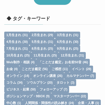
ア
ド
レ
◆ タグ・キーワード
ス
1月生まれ
2月生まれ
3月生まれ
(31)
(29)
(31)
4月生まれ
5月生まれ
6月生まれ
(30)
(31)
(30)
7月生まれ
8月生まれ
9月生まれ
(31)
(25)
(25)
10月生まれ
11月生まれ
12月生まれ
(25)
(25)
(31)
Web制作・相談
「ことだま鑑定」お名前50音
(4)
(46)
お金
ことだま鑑定
ご感想
イベント
(4)
(56)
(11)
(28)
オンライン
オンライン講座
カルマナンバー
(14)
(26)
(7)
コラム
ソウルプラン
タロット
(34)
(20)
(3)
ビジネス・起業
フォローアップ
(50)
(7)
ポジションマップ・9BOX
マスターナンバー
(9)
(22)
中心数
人間関係・関係性の読み解き
企業・人事
(1)
(24)
(1)