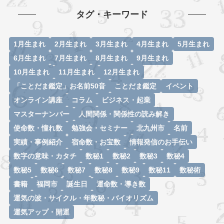
タグ・キーワード
1月生まれ
2月生まれ
3月生まれ
4月生まれ
5月生まれ
6月生まれ
7月生まれ
8月生まれ
9月生まれ
10月生まれ
11月生まれ
12月生まれ
「ことだま鑑定」お名前50音
ことだま鑑定
イベント
オンライン講座
コラム
ビジネス・起業
マスターナンバー
人間関係・関係性の読み解き
使命数・憧れ数
勉強会・セミナー
北九州市
名前
実績・事例紹介
宿命数・お宝数
情報発信のお手伝い
数字の意味・カタチ
数秘1
数秘2
数秘3
数秘4
数秘5
数秘6
数秘7
数秘8
数秘9
数秘11
数秘術
書籍
福岡市
誕生日
運命数・導き数
運気の波・サイクル・年数秘・バイオリズム
運気アップ・開運