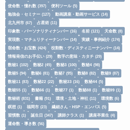
使命数・憧れ数
便利ツール
(397)
(5)
勉強会・セミナー
動画講座・動画サービス
(127)
(14)
北九州市
占星術
(67)
(11)
印象数・パーソナリティナンバー
名前
天命数
(16)
(121)
(8)
実現数・マチュリティーナンバー
実績・事例紹介
(14)
(174)
宿命数・お宝数
役割数・ディスティニーナンバー
(424)
(14)
情報発信のお手伝い
数字の意味・カタチ
(29)
(29)
数秘1
数秘2
数秘3
数秘4
(102)
(45)
(100)
(98)
数秘5
数秘6
数秘7
数秘8
数秘9
(94)
(81)
(95)
(82)
(87)
数秘11
数秘22
数秘33
数秘44
(83)
(22)
(16)
(5)
数秘55
数秘66
数秘77
数秘88
数秘99
(1)
(1)
(1)
(1)
(1)
数秘術
書籍
環境・土地・神社
環境数
(831)
(91)
(11)
(6)
瞑想
福岡市
繊細さん・HSP・エンパス
(1)
(23)
(5)
習慣数
誕生日
講師クラス
講座卒業生
(1)
(347)
(1)
(4)
運命数・導き数
(56)