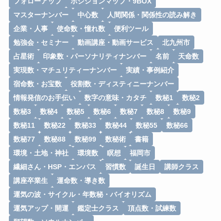
フォローアップ
ポジションマップ・9BOX
マスターナンバー
中心数
人間関係・関係性の読み解き
企業・人事
使命数・憧れ数
便利ツール
勉強会・セミナー
動画講座・動画サービス
北九州市
占星術
印象数・パーソナリティナンバー
名前
天命数
実現数・マチュリティーナンバー
実績・事例紹介
宿命数・お宝数
役割数・ディスティニーナンバー
情報発信のお手伝い
数字の意味・カタチ
数秘1
数秘2
数秘3
数秘4
数秘5
数秘6
数秘7
数秘8
数秘9
数秘11
数秘22
数秘33
数秘44
数秘55
数秘66
数秘77
数秘88
数秘99
数秘術
書籍
環境・土地・神社
環境数
瞑想
福岡市
繊細さん・HSP・エンパス
習慣数
誕生日
講師クラス
講座卒業生
運命数・導き数
運気の波・サイクル・年数秘・バイオリズム
運気アップ・開運
鑑定士クラス
頂点数・試練数