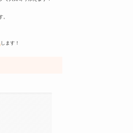
す。
します！
！