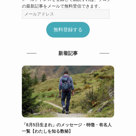
の最新記事をメールで無料受信できます。
メ
ー
ル
無料登録する
ア
ド
レ
ス
新着記事
「8月5日生まれ」のメッセージ・特徴・有名人
一覧【わたしを知る数秘】