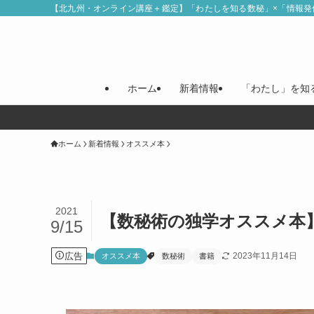
【北九州・オンライン講座＋鑑定】「わたしを知る数秘」×「情報発
ホーム
新着情報
「わたし」を知
ホーム
新着情報
オススメ本
2021
【数秘術の独学オススメ本
9/15
広告
2023年11月14日
オススメ本
数秘術
書籍