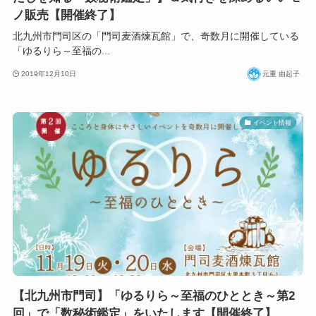
ノ販売【開催終了】
北九州市門司区の「門司麦酒煉瓦館」で、奇数月に開催している
「ゆるりら～至福の...
2019年12月10日
元重 由起子
イベント情報
【北九州市門司】「ゆるりら～至福のひととき～第2
回」で「数秘術鑑定」をいたします【開催終了】