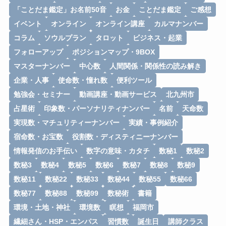
「ことだま鑑定」お名前50音
お金
ことだま鑑定
ご感想
イベント
オンライン
オンライン講座
カルマナンバー
コラム
ソウルプラン
タロット
ビジネス・起業
フォローアップ
ポジションマップ・9BOX
マスターナンバー
中心数
人間関係・関係性の読み解き
企業・人事
使命数・憧れ数
便利ツール
勉強会・セミナー
動画講座・動画サービス
北九州市
占星術
印象数・パーソナリティナンバー
名前
天命数
実現数・マチュリティーナンバー
実績・事例紹介
宿命数・お宝数
役割数・ディスティニーナンバー
情報発信のお手伝い
数字の意味・カタチ
数秘1
数秘2
数秘3
数秘4
数秘5
数秘6
数秘7
数秘8
数秘9
数秘11
数秘22
数秘33
数秘44
数秘55
数秘66
数秘77
数秘88
数秘99
数秘術
書籍
環境・土地・神社
環境数
瞑想
福岡市
繊細さん・HSP・エンパス
習慣数
誕生日
講師クラス