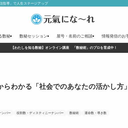
信指導」で人生ステージアップ
る数秘
数秘セッション
屋号・名前のご相談
情報発信のお
【わたしを知る数秘】オンライン講座 「数秘術」のプロを育成中！
からわかる「社会でのあなたの活かし方
ナンバー
役割数・ディスティニーナンバー
数秘術
運命数・導き数