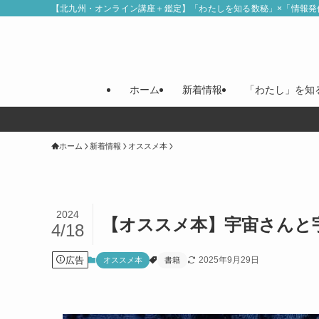
【北九州・オンライン講座＋鑑定】「わたしを知る数秘」×「情報発
ホーム
新着情報
「わたし」を知
ホーム
新着情報
オススメ本
2024
【オススメ本】宇宙さんと
4/18
広告
2025年9月29日
オススメ本
書籍