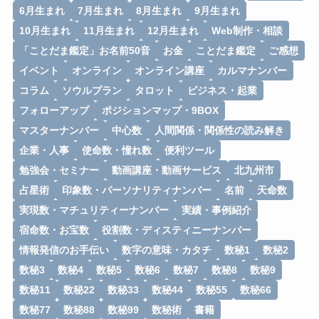
6月生まれ
7月生まれ
8月生まれ
9月生まれ
10月生まれ
11月生まれ
12月生まれ
Web制作・相談
「ことだま鑑定」お名前50音
お金
ことだま鑑定
ご感想
イベント
オンライン
オンライン講座
カルマナンバー
コラム
ソウルプラン
タロット
ビジネス・起業
フォローアップ
ポジションマップ・9BOX
マスターナンバー
中心数
人間関係・関係性の読み解き
企業・人事
使命数・憧れ数
便利ツール
勉強会・セミナー
動画講座・動画サービス
北九州市
占星術
印象数・パーソナリティナンバー
名前
天命数
実現数・マチュリティーナンバー
実績・事例紹介
宿命数・お宝数
役割数・ディスティニーナンバー
情報発信のお手伝い
数字の意味・カタチ
数秘1
数秘2
数秘3
数秘4
数秘5
数秘6
数秘7
数秘8
数秘9
数秘11
数秘22
数秘33
数秘44
数秘55
数秘66
数秘77
数秘88
数秘99
数秘術
書籍