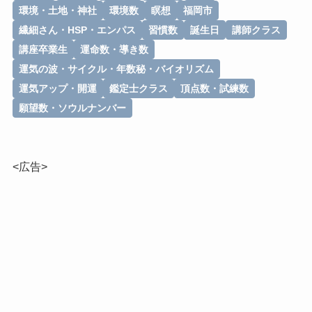
環境・土地・神社
環境数
瞑想
福岡市
繊細さん・HSP・エンパス
習慣数
誕生日
講師クラス
講座卒業生
運命数・導き数
運気の波・サイクル・年数秘・バイオリズム
運気アップ・開運
鑑定士クラス
頂点数・試練数
願望数・ソウルナンバー
<広告>