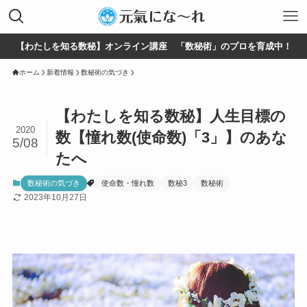
【わたしを知る数秘】オンライン講座 「数秘術」のプロを育成中！
ホーム
新着情報
数秘術の気づき
【わたしを知る数秘】人生目標の
2020
数【憧れ数(使命数)「3」】のあな
5/08
たへ
数秘術の気づき
使命数・憧れ数
数秘3
数秘術
2023年10月27日