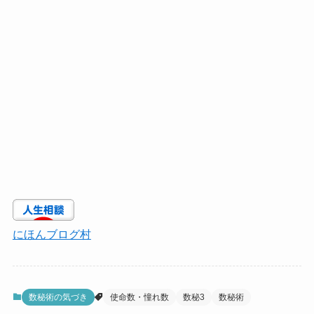
にほんブログ村
数秘術の気づき
使命数・憧れ数
数秘3
数秘術