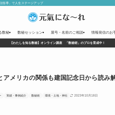
信指導」で人生ステージアップ
る数秘
数秘セッション
屋号・名前のご相談
情報発信のお
【わたしを知る数秘】オンライン講座 「数秘術」のプロを育成中！
とアメリカの関係も建国記念日から読み
2023年10月18日
ー
実績・事例紹介
数秘術
環境・土地・神社