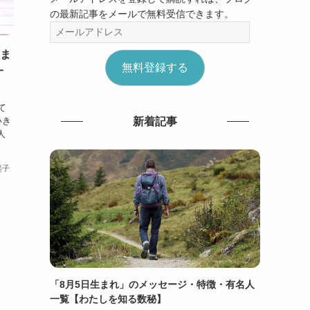
の最新記事をメールで無料受信できます。
メ
ー
生ま
ル
無料登録する
一
ア
ド
レ
て
ス
いき
新着記事
人
起子
「8月5日生まれ」のメッセージ・特徴・有名人
一覧【わたしを知る数秘】