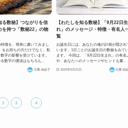
知る数秘】つながりを信
【わたしを知る数秘】「9月22日
力を持つ「数秘22」の物
れ」のメッセージ・特徴・有名人
覧
の特徴を、簡単に書いてみまし
お誕生日には、あなたの魂の計画が隠され
2」をお持ちの方だけでなく、私
います。1日ごとのお誕生日の数秘をみて
る数字の影響を受けています。
ます。 今回は、「9月22日生まれ」の有名
る数字の濃淡はもちろん...
や、あなたへのメッセージやヒントも書...
元重 由起子
2025年9月21日
元重 由
2
3
...
4