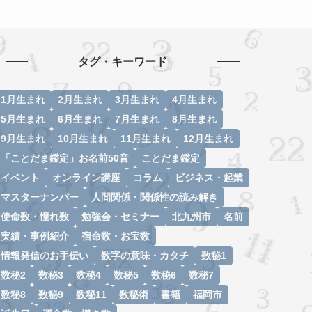
タグ・キーワード
1月生まれ
2月生まれ
3月生まれ
4月生まれ
5月生まれ
6月生まれ
7月生まれ
8月生まれ
9月生まれ
10月生まれ
11月生まれ
12月生まれ
「ことだま鑑定」お名前50音
ことだま鑑定
イベント
オンライン講座
コラム
ビジネス・起業
マスターナンバー
人間関係・関係性の読み解き
使命数・憧れ数
勉強会・セミナー
北九州市
名前
実績・事例紹介
宿命数・お宝数
情報発信のお手伝い
数字の意味・カタチ
数秘1
数秘2
数秘3
数秘4
数秘5
数秘6
数秘7
数秘8
数秘9
数秘11
数秘術
書籍
福岡市