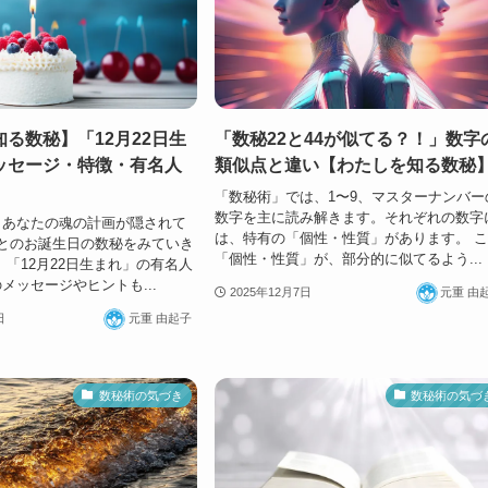
る数秘】「12月22日生
「数秘22と44が似てる？！」数字
ッセージ・特徴・有名人
類似点と違い【わたしを知る数秘
「数秘術」では、1〜9、マスターナンバー
数字を主に読み解きます。それぞれの数字
、あなたの魂の計画が隠されて
は、特有の「個性・性質」があります。 
とのお誕生日の数秘をみていき
「個性・性質」が、部分的に似てるよう...
、「12月22日生まれ」の有名人
メッセージやヒントも...
2025年12月7日
元重 由
日
元重 由起子
数秘術の気づき
数秘術の気づ