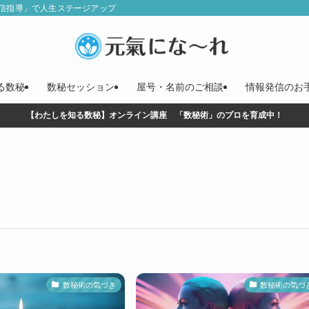
信指導」で人生ステージアップ
る数秘
数秘セッション
屋号・名前のご相談
情報発信のお
【わたしを知る数秘】オンライン講座 「数秘術」のプロを育成中！
数秘術の気づき
数秘術の気づ