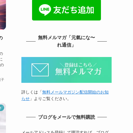
無料メルマガ「元氣にな〜
の
れ通信」
】
の
に
この
起子
詳しくは「
無料メールマガジン配信開始のお知
らせ
」よりご覧ください。
き
ブログをメールで無料購読
メールアドレスを登録して購読すれば、ブログ