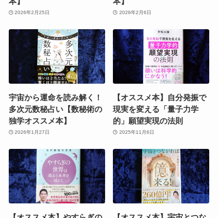
本】
本】
2026年2月25日
2026年2月6日
宇宙から運命を読み解く！
【オススメ本】自分発振で
多次元数秘占い【数秘術の
現実を変える「量子力学
独学オススメ本】
的」願望実現の法則
2026年1月27日
2025年11月6日
【オススメ本】やすらぎの
【オススメ本】宇宙とつな