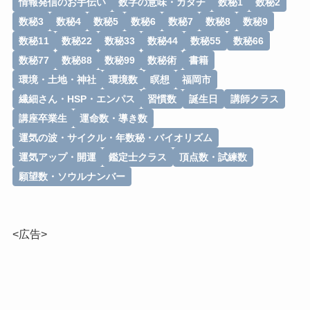
情報発信のお手伝い
数字の意味・カタチ
数秘1
数秘2
数秘3
数秘4
数秘5
数秘6
数秘7
数秘8
数秘9
数秘11
数秘22
数秘33
数秘44
数秘55
数秘66
数秘77
数秘88
数秘99
数秘術
書籍
環境・土地・神社
環境数
瞑想
福岡市
繊細さん・HSP・エンパス
習慣数
誕生日
講師クラス
講座卒業生
運命数・導き数
運気の波・サイクル・年数秘・バイオリズム
運気アップ・開運
鑑定士クラス
頂点数・試練数
願望数・ソウルナンバー
<広告>