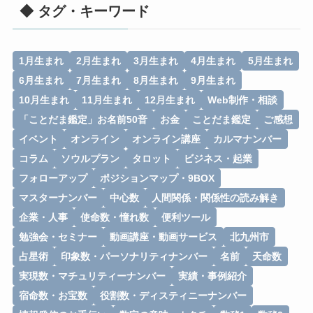
◆ タグ・キーワード
1月生まれ
2月生まれ
3月生まれ
4月生まれ
5月生まれ
6月生まれ
7月生まれ
8月生まれ
9月生まれ
10月生まれ
11月生まれ
12月生まれ
Web制作・相談
「ことだま鑑定」お名前50音
お金
ことだま鑑定
ご感想
イベント
オンライン
オンライン講座
カルマナンバー
コラム
ソウルプラン
タロット
ビジネス・起業
フォローアップ
ポジションマップ・9BOX
マスターナンバー
中心数
人間関係・関係性の読み解き
企業・人事
使命数・憧れ数
便利ツール
勉強会・セミナー
動画講座・動画サービス
北九州市
占星術
印象数・パーソナリティナンバー
名前
天命数
実現数・マチュリティーナンバー
実績・事例紹介
宿命数・お宝数
役割数・ディスティニーナンバー