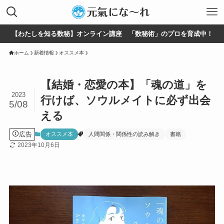
【わたしを知る数秘】オンライン講座 「数秘術」のプロを育成中！
ホーム
新着情報
オススメ本
【結婚・恋愛の本】「魂の道」を
2023
行けば、ソウルメイトに必ず出会
5/08
える
広告
オススメ本
人間関係・関係性の読み解き
書籍
2023年10月6日