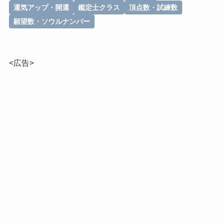
運気アップ・開運
鑑定士クラス
頂点数・試練数
願望数・ソウルナンバー
<広告>