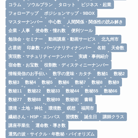
コラム
ソウルプラン
タロット
ビジネス・起業
フォローアップ
ポジションマップ・9BOX
マスターナンバー
中心数
人間関係・関係性の読み解き
企業・人事
使命数・憧れ数
便利ツール
勉強会・セミナー
動画講座・動画サービス
北九州市
占星術
印象数・パーソナリティナンバー
名前
天命数
実現数・マチュリティーナンバー
実績・事例紹介
宿命数・お宝数
役割数・ディスティニーナンバー
情報発信のお手伝い
数字の意味・カタチ
数秘1
数秘2
数秘3
数秘4
数秘5
数秘6
数秘7
数秘8
数秘9
数秘11
数秘22
数秘33
数秘44
数秘55
数秘66
数秘77
数秘88
数秘99
数秘術
書籍
環境・土地・神社
環境数
瞑想
福岡市
繊細さん・HSP・エンパス
習慣数
誕生日
講師クラス
講座卒業生
運命数・導き数
運気の波・サイクル・年数秘・バイオリズム