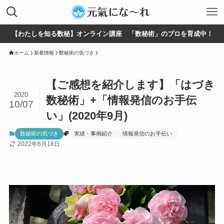
【わたしを知る数秘】オンライン講座 「数秘術」のプロを育成中！
ホーム
新着情報
数秘術の気づき
【ご感想を紹介します】「はづき
2020
数秘術」+「情報発信のお手伝
10/07
い」(2020年9月)
数秘術の気づき
実績・事例紹介
情報発信のお手伝い
2022年6月18日