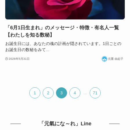
「6月1日生まれ」のメッセージ・特徴・有名人一覧
【わたしを知る数秘】
お誕生日には、あなたの魂の計画が隠されています。1日ごとの
お誕生日の数秘をみて...
2026年5月31日
元重 由起子
1
2
3
4
...
71
「元氣にな～れ」Line