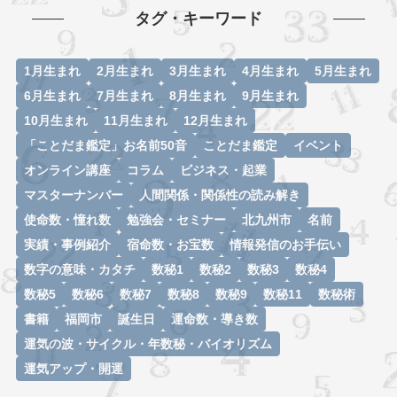
タグ・キーワード
1月生まれ
2月生まれ
3月生まれ
4月生まれ
5月生まれ
6月生まれ
7月生まれ
8月生まれ
9月生まれ
10月生まれ
11月生まれ
12月生まれ
「ことだま鑑定」お名前50音
ことだま鑑定
イベント
オンライン講座
コラム
ビジネス・起業
マスターナンバー
人間関係・関係性の読み解き
使命数・憧れ数
勉強会・セミナー
北九州市
名前
実績・事例紹介
宿命数・お宝数
情報発信のお手伝い
数字の意味・カタチ
数秘1
数秘2
数秘3
数秘4
数秘5
数秘6
数秘7
数秘8
数秘9
数秘11
数秘術
書籍
福岡市
誕生日
運命数・導き数
運気の波・サイクル・年数秘・バイオリズム
運気アップ・開運