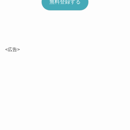
無料登録する
ア
ド
レ
ス
<広告>