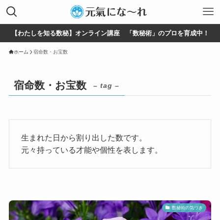
【わたしを知る数秘】オンライン講座 「数秘術」のプロを育成中！
ホーム
宿命数・お宝数
宿命数・お宝数
– tag –
生まれた日から割り出した数です。
元々持っている才能や個性を表します。
数秘術の気づき